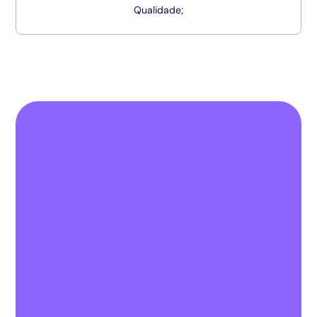
Qualidade;
Pronto para deixar a sua
marca em um lugar onde o
digital tem propósito?