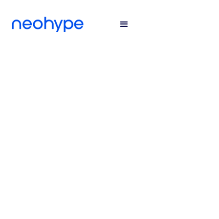
#ATENDIMENTOHUMANIZADO
#TRANSFORMACAODIGITAL
#METABUSINESSPARTNER
#WHATSAPPBUSINESS